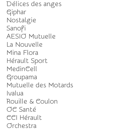
Délices des anges
Giphar
Nostalgie
Sanofi
AESIO Mutuelle
La Nouvelle
Mina Flora
Hérault Sport
MedinCell
Groupama
Mutuelle des Motards
Ivalua
Rouille & Coulon
OC Santé
CCI Hérault
Orchestra