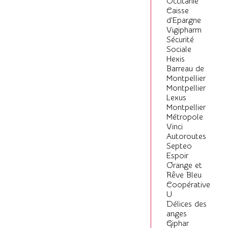
Occitanie
Caisse
d'Epargne
Vigipharm
Sécurité
Sociale
Hexis
Barreau de
Montpellier
Montpellier
Lexus
Montpellier
Métropole
Vinci
Autoroutes
Septeo
Espoir
Orange et
Rêve Bleu
Coopérative
U
Délices des
anges
Giphar