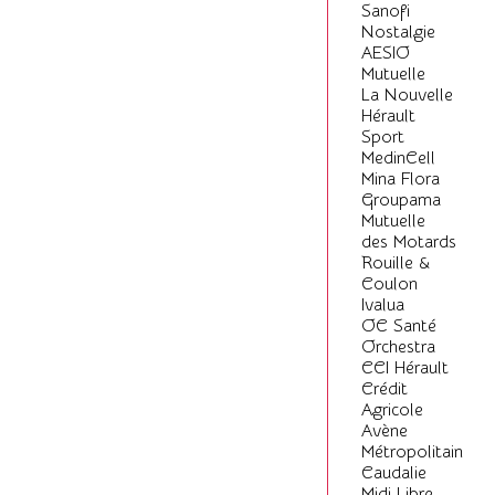
Sanofi
Nostalgie
AESIO
Mutuelle
La Nouvelle
Hérault
Sport
MedinCell
Mina Flora
Groupama
Mutuelle
des Motards
Rouille &
Coulon
Ivalua
OC Santé
Orchestra
CCI Hérault
Crédit
Agricole
Avène
Métropolitain
Caudalie
Midi Libre